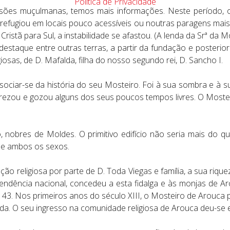
Política de Privacidade
sões muçulmanas, temos mais informações. Neste período, o
 refugiou em locais pouco acessíveis ou noutras paragens mai
istã para Sul, a instabilidade se afastou. (A lenda da Srª da M
destaque entre outras terras, a partir da fundação e posterio
osas, de D. Mafalda, filha do nosso segundo rei, D. Sancho I.
ssociar-se da história do seu Mosteiro. Foi à sua sombra e à s
rezou e gozou alguns dos seus poucos tempos livres. O Mostei
, nobres de Moldes. O primitivo edifício não seria mais do 
de ambos os sexos.
ção religiosa por parte de D. Toda Viegas e família, a sua riq
ndência nacional, concedeu a esta fidalga e às monjas de Arou
43. Nos primeiros anos do século XIII, o Mosteiro de Arouca
lda. O seu ingresso na comunidade religiosa de Arouca deu-se 