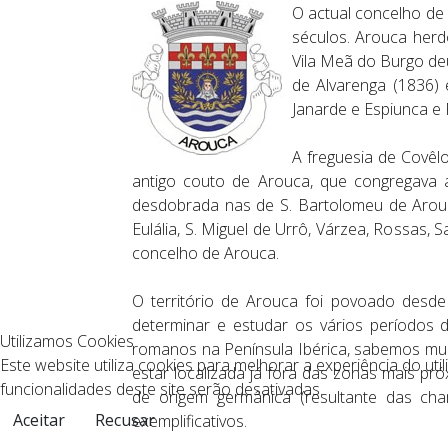
O actual concelho de
séculos. Arouca herd
Vila Meã do Burgo de
de Alvarenga (1836) 
Janarde e Espiunca e
A freguesia de Covêl
antigo couto de Arouca, que congregava a
desdobrada nas de S. Bartolomeu de Arouca
Eulália, S. Miguel de Urrô, Várzea, Rossas,
concelho de Arouca.
O território de Arouca foi povoado desde 
determinar e estudar os vários período
Utilizamos Cookies
romanos na Península Ibérica, sabemos muit
Este website utiliza cookies para melhorar a experiência do uti
estar localizada já fora das zonas mais pró
funcionalidades deste site serão desativadas.
de origem germânica (resultante das cha
Aceitar
Recusar
exemplificativos.