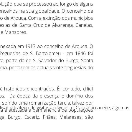
olução que se processou ao longo de alguns
oncelhos na sua globalidade. O concelho de
o de Arouca. Com a extinção dos municípios
sias de Santa Cruz de Alvarenga, Canelas,
z e Mansores.
i anexada em 1917 ao concelho de Arouca. O
freguesias de S. Bartolomeu - em 1846 foi
a, parte da de S. Salvador do Burgo, Santa
ima, perfazem as actuais vinte freguesias do
istóricos encontrados. É, contudo, difícil
uos. Da época da presença e domínio dos
 sofrido uma romanização tardia, talvez por
lisar o tráfego de visitas ao website. Caso não aceite, algumas
nímia é atestada a permanência de populações
, Burgo, Escariz, Friães, Melareses, são