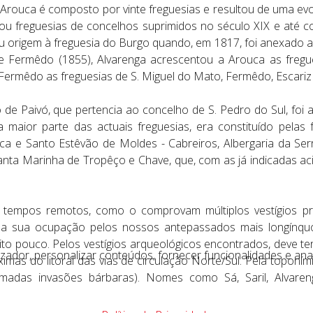
 Arouca é composto por vinte freguesias e resultou de uma ev
ou freguesias de concelhos suprimidos no século XIX e até c
u origem à freguesia do Burgo quando, em 1817, foi anexado a
e Fermêdo (1855), Alvarenga acrescentou a Arouca as fregue
 Fermêdo as freguesias de S. Miguel do Mato, Fermêdo, Escari
o de Paivó, que pertencia ao concelho de S. Pedro do Sul, fo
 maior parte das actuais freguesias, era constituído pelas 
 e Santo Estêvão de Moldes - Cabreiros, Albergaria da Serr
 Santa Marinha de Tropêço e Chave, que, com as já indicadas ac
tempos remotos, como o comprovam múltiplos vestígios pré-h
s da sua ocupação pelos nossos antepassados mais longínq
o pouco. Pelos vestígios arqueológicos encontrados, deve ter
lizador, personalizar conteúdos, fornecer funcionalidades e ana
ximas do litoral das vias de circulação Norte/Sul. Pela topo
madas invasões bárbaras). Nomes como Sá, Saril, Alvarenga