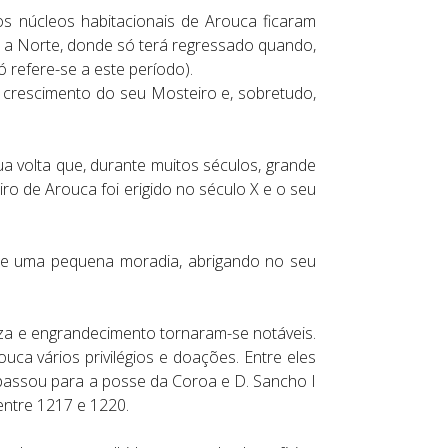
s núcleos habitacionais de Arouca ficaram
s a Norte, donde só terá regressado quando,
ó refere-se a este período).
r crescimento do seu Mosteiro e, sobretudo,
ua volta que, durante muitos séculos, grande
ro de Arouca foi erigido no século X e o seu
que uma pequena moradia, abrigando no seu
ueza e engrandecimento tornaram-se notáveis.
ca vários privilégios e doações. Entre eles
 passou para a posse da Coroa e D. Sancho I
entre 1217 e 1220.