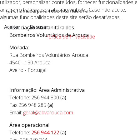
utilizador, personalizar conteúdos, fornecer funcionalidades e
analisar o tráfego de visitas ao website. Caso não aceite,
(a) Chamada para rede fixa nacional
algumas funcionalidades deste site serão desativadas.
Aceitar
Recusar
Associação Humanitára dos
Bombeiros Voluntários de Arouca
Política de Privacidade
Morada:
Rua Bombeiros Voluntários Arouca
4540 - 130 Arouca
Aveiro - Portugal
Informação: Área Administrativa
Telefone: 256 944 800
(a)
Fax:256 948 285
(a)
Email:
geral@abvarouca.com
Área operacional
Telefone:
256 944 122
(a)