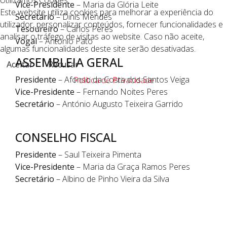
Utilizamos Cookies
Vice-Presidente
– Maria da Glória Leite
Este website utiliza cookies para melhorar a experiência do
Secretário
– Dinis Mendes
utilizador, personalizar conteúdos, fornecer funcionalidades e
Tesoureiro
– Carlos Peres
analisar o tráfego de visitas ao website. Caso não aceite,
Vogal
– António Pato
algumas funcionalidades deste site serão desativadas.
ASSEMBLEIA GERAL
Aceitar
Recusar
Presidente
– Afonso da Costa dos Santos Veiga
Política de Privacidade
Vice-Presidente
– Fernando Noites Peres
Secretário
– António Augusto Teixeira Garrido
CONSELHO FISCAL
Presidente
– Saul Teixeira Pimenta
Vice-Presidente
– Maria da Graça Ramos Peres
Secretário
– Albino de Pinho Vieira da Silva