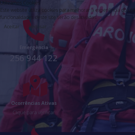
Utilizamos Cookies
Este website utiliza cookies para melhorar a experiência do uti
funcionalidades deste site serão desativadas.
Aceitar
Recusar
Emergência
256 944 122
Ocorrências Ativas
Clique para verificar