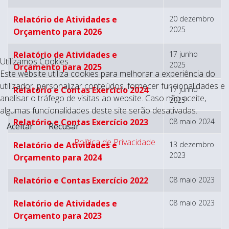
Relatório de Atividades e
20 dezembro
2025
Orçamento para 2026
Relatório de Atividades e
17 junho
Utilizamos Cookies
2025
Orçamento para 2025
Este website utiliza cookies para melhorar a experiência do
utilizador, personalizar conteúdos, fornecer funcionalidades e
Relatório e Contas Exercício 2024
17 junho
analisar o tráfego de visitas ao website. Caso não aceite,
2025
algumas funcionalidades deste site serão desativadas.
Relatório e Contas Exercício 2023
08 maio 2024
Aceitar
Recusar
Política de Privacidade
Relatório de Atividades e
13 dezembro
2023
Orçamento para 2024
Relatório e Contas Exercício 2022
08 maio 2023
Relatório de Atividades e
08 maio 2023
Orçamento para 2023