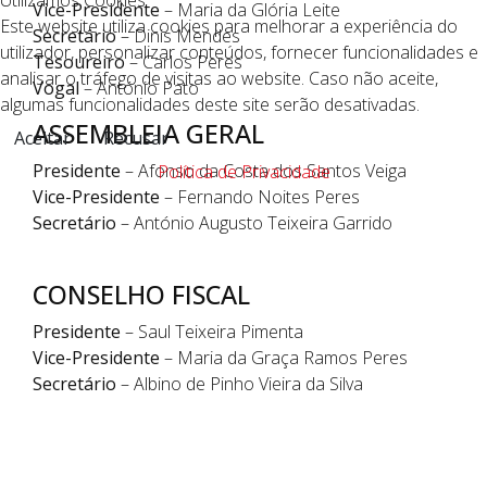
Utilizamos Cookies
Vice-Presidente
– Maria da Glória Leite
Este website utiliza cookies para melhorar a experiência do
Secretário
– Dinis Mendes
utilizador, personalizar conteúdos, fornecer funcionalidades e
Tesoureiro
– Carlos Peres
analisar o tráfego de visitas ao website. Caso não aceite,
Vogal
– António Pato
algumas funcionalidades deste site serão desativadas.
ASSEMBLEIA GERAL
Aceitar
Recusar
Presidente
– Afonso da Costa dos Santos Veiga
Política de Privacidade
Vice-Presidente
– Fernando Noites Peres
Secretário
– António Augusto Teixeira Garrido
CONSELHO FISCAL
Presidente
– Saul Teixeira Pimenta
Vice-Presidente
– Maria da Graça Ramos Peres
Secretário
– Albino de Pinho Vieira da Silva