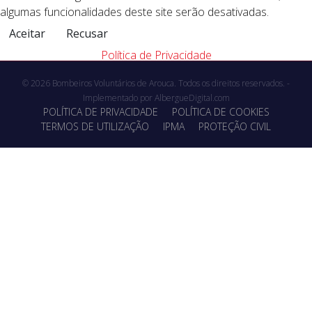
algumas funcionalidades deste site serão desativadas.
Aceitar
Recusar
Política de Privacidade
© 2026 Bombeiros Voluntários de Arouca. Todos os direitos reservados. -
Implementado por
AlbergueDigital.com
POLÍTICA DE PRIVACIDADE
POLÍTICA DE COOKIES
TERMOS DE UTILIZAÇÃO
IPMA
PROTEÇÃO CIVIL