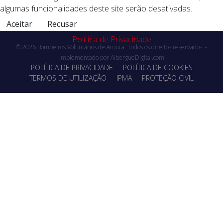
algumas funcionalidades deste site serão desativadas.
Aceitar
Recusar
Política de Privacidade
© 2026 Bombeiros Voluntários de Arouca. Todos os direitos reservados. -
Implementado por
AlbergueDigital.com
POLÍTICA DE PRIVACIDADE
POLÍTICA DE COOKIES
TERMOS DE UTILIZAÇÃO
IPMA
PROTEÇÃO CIVIL