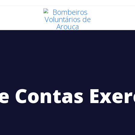
BOMBEIROS
AROUCA
G
e Contas Exer