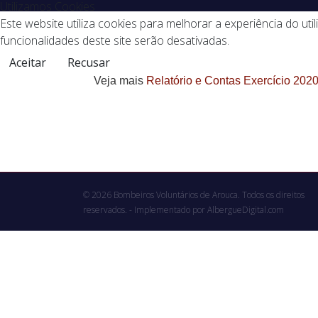
Utilizamos Cookies
Este website utiliza cookies para melhorar a experiência do uti
funcionalidades deste site serão desativadas.
Aceitar
Recusar
Veja mais
Relatório e Contas Exercício 202
© 2026 Bombeiros Voluntários de Arouca. Todos os direitos
reservados. - Implementado por
AlbergueDigital.com